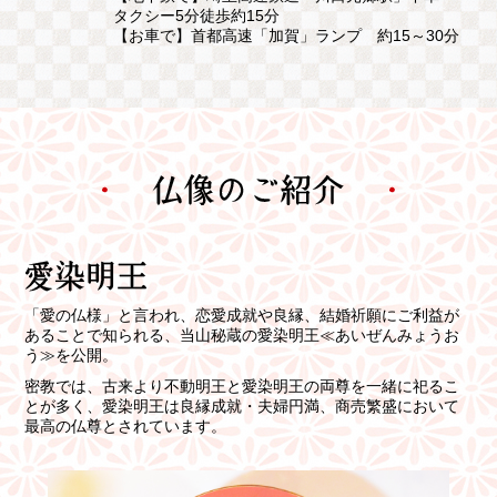
タクシー5分徒歩約15分
【お車で】首都高速「加賀」ランプ 約15～30分
「愛の仏様」と言われ、恋愛成就や良縁、結婚祈願にご利益が
あることで知られる、当山秘蔵の愛染明王≪あいぜんみょうお
う≫を公開。
密教では、古来より不動明王と愛染明王の両尊を一緒に祀るこ
とが多く、愛染明王は良縁成就・夫婦円満、商売繁盛において
最高の仏尊とされています。