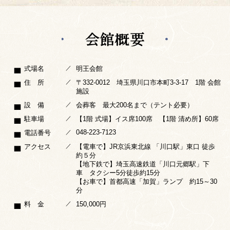
／
式場名
明王会館
／
住 所
〒332-0012 埼玉県川口市本町3-3-17 1階 会館
施設
／
設 備
会葬客 最大200名まで（テント必要）
／
駐車場
【1階 式場】イス席100席 【1階 清め所】60席
／
048-223-7123
電話番号
／
アクセス
【電車で】JR京浜東北線 「川口駅」東口 徒歩
約５分
【地下鉄で】埼玉高速鉄道「川口元郷駅」下
車 タクシー5分徒歩約15分
【お車で】首都高速「加賀」ランプ 約15～30
分
／
料 金
150,000円