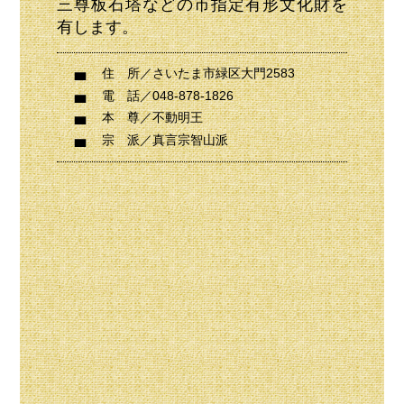
三尊板石塔などの市指定有形文化財を
有します。
住 所
／さいたま市緑区大門2583
電 話
／048-878-1826
本 尊
／不動明王
宗 派
／真言宗智山派