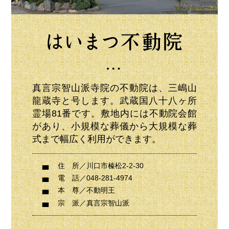
真言宗智山派寺院の不動院は、三嶋山
龍蔵寺と号します。武蔵国八十八ヶ所
霊場81番です。敷地内には不動院会館
があり、小規模な葬儀から大規模な葬
式まで幅広く利用ができます。
住 所
／川口市榛松2-2-30
電 話
／048-281-4974
本 尊
／不動明王
宗 派
／真言宗智山派