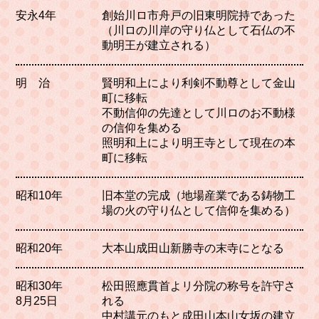
安永4年
創始川ロ市舟戸の旧東明院持であった
（川ロの川岸の守り仏として石仏の不
動明王が建立される）
明 治
賢明和上により利剣不動尊として金山
町に移転
不動信仰の先達として川ロのお不動様
の信仰を集める
照明和上により明王寺として現在の本
町に移転
昭和10年
旧本堂の完成（地場産業である鋳物工
場の火の守り仏として信仰を集める）
昭和20年
大本山成田山新勝寺の末寺にとなる
昭和30年
松田照應貫首よリ分院の称号を許守さ
8月25日
れる
中村講元のもと成田山本山女坂の建立