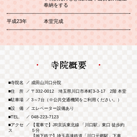
奉納をする
平成23年
本堂完成
■寺院名
／
成田山川口分院
■住 所
／
〒332-0012 埼玉県川口市本町3-3-17 2階 本堂
■駐車場
／
3～7台（※公共交通機関をご利用ください。）
■設 備
／
エレベーター設備あり
■TEL.
／
048-223-7123
■アクセ
／
【電車で】JR京浜東北線 「川口駅」東口 徒歩約
ス
５分
【地下鉄で】埼玉高速鉄道「川口元郷駅」下車