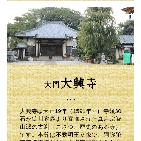
大興寺は天正19年（1591年）に寺領30
石が徳川家康より寄進された真言宗智
山派の古刹（こさつ、歴史のある寺）
です。本尊は不動明王立像で、阿弥陀